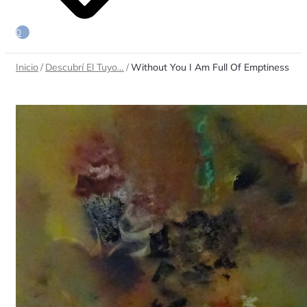
0
Inicio
/
Descubrí El Tuyo…
/
Without You I Am Full Of Emptiness