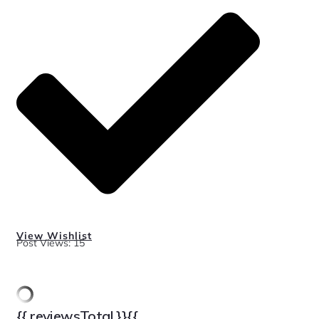
View Wishlist
Post Views:
15
{{ reviewsTotal }}
{{