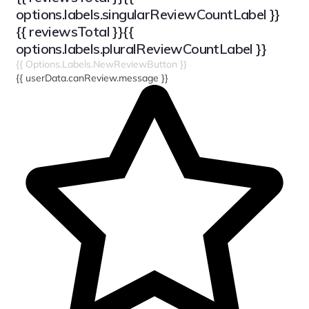
options.labels.singularReviewCountLabel }}
{{ reviewsTotal }}
{{
options.labels.pluralReviewCountLabel }}
{{ Options.labels.newReviewButton }}
{{ userData.canReview.message }}