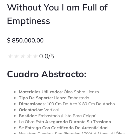
Without You I am Full of
Emptiness
$
850.000,00
★
★
★
★
★
0.0/5
Cuadro Abstracto:
Materiales Utilizados:
Óleo Sobre Lienzo
Tipo De Soporte:
Lienzo Embastado
Dimensiones:
100 Cm De Alto X 80 Cm De Ancho
Orientación:
Vertical
Bastidor:
Embastado (listo Para Colgar)
La Obra Está
Asegurada Durante Su Traslado
Se Entrega Con Certificado De Autenticidad
Nuestros Cuadros Son Pintados 100% A Mano, Al Óleo